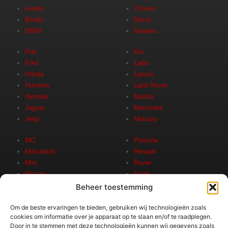
Austin
Citroen
Bently
Dacia
BMW
Deawoo
Fiat
Kia
Ford
Lada
Honda
Lancia
Hummer
Land Rover
Hyundai
Mazda
Jaguar
Mercedes
Jeep
Mercury
MG
Porsche
Mitsubishi
Renault
Mini
Rover
Nissan
Saab
Opel
Seat
Beheer toestemming
Peugeot
Skoda
Pontiac
Smart
Om de beste ervaringen te bieden, gebruiken wij technologieën zoals
cookies om informatie over je apparaat op te slaan en/of te raadplegen.
Door in te stemmen met deze technologieën kunnen wij gegevens zoals